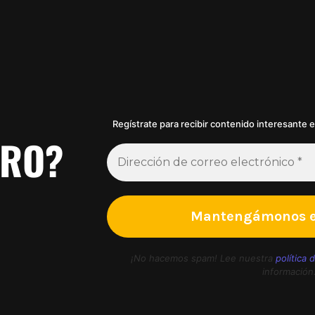
Regístrate para recibir contenido interesante 
PRO?
¡No hacemos spam! Lee nuestra
política 
información