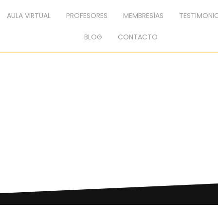
AULA VIRTUAL
PROFESORES
MEMBRESÍAS
TESTIMONI
BLOG
CONTACTO
ZED