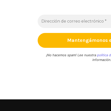
Regístrate para recibir contenido interesante 
PRO?
¡No hacemos spam! Lee nuestra
política 
información