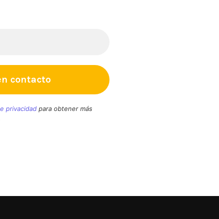
en tu bandeja de entrada, cada mes.
de privacidad
para obtener más
.